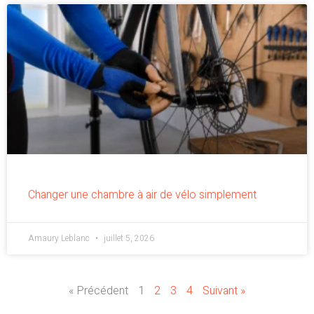
Changer une chambre à air de vélo simplement
Amaury Leblanc
juillet 5, 2026
« Précédent
1
2
3
4
Suivant »