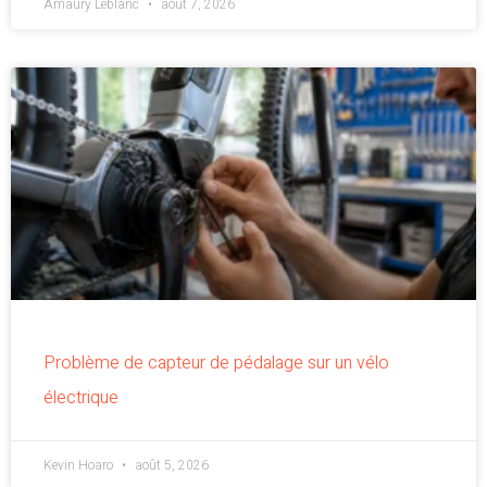
Amaury Leblanc
août 7, 2026
Problème de capteur de pédalage sur un vélo
électrique
Kevin Hoaro
août 5, 2026