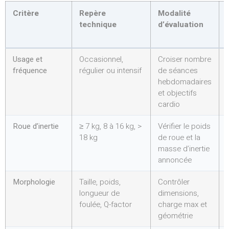
Critère
Repère
Modalité
technique
d’évaluation
Usage et
Occasionnel,
Croiser nombre
fréquence
régulier ou intensif
de séances
hebdomadaires
et objectifs
cardio
Roue d’inertie
≥ 7 kg, 8 à 16 kg, >
Vérifier le poids
18 kg
de roue et la
masse d’inertie
annoncée
Morphologie
Taille, poids,
Contrôler
longueur de
dimensions,
foulée, Q-factor
charge max et
géométrie