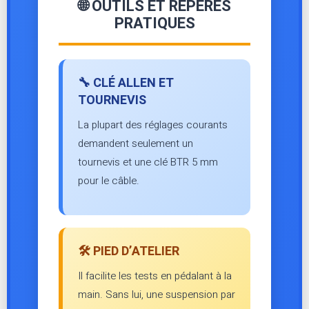
🌐 OUTILS ET REPÈRES
PRATIQUES
🔧 CLÉ ALLEN ET
TOURNEVIS
La plupart des réglages courants
demandent seulement un
tournevis et une clé BTR 5 mm
pour le câble.
🛠️ PIED D’ATELIER
Il facilite les tests en pédalant à la
main. Sans lui, une suspension par