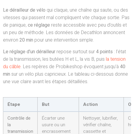
Le dérailleur de vélo
qui claque, une chaîne qui saute, ou des
vitesses qui passent mal compliquent vite chaque sortie. Pas
de panique,
ce réglage
reste accessible avec peu d’outils et
un peu de méthode. Les données de Decathlon annoncent
environ
20 min
pour une intervention simple.
Le réglage d’un dérailleur
repose surtout sur
4 points
: l’état
de la transmission, les butées H et L, la vis B, puis
la tension
du câble
. Les repères de Probikeshop évoquent jusqu’à
40
min
sur un vélo plus capricieux. Le tableau ci-dessous donne
une vue claire avant les étapes détaillées.
Étape
But
Action
Ou
Contrôle de
Écarter une
Nettoyer, lubrifier,
Chi
la
usure ou un
vérifier chaîne,
hui
transmission
encrassement
cassette et