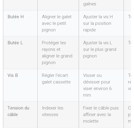
gaînes
Butée H
Aligner le galet
Ajuster la vis H
To
avec le petit
sur la position
pignon
rapide
Butée L
Protéger les
Ajuster la vis L
To
rayons et
sur le plus grand
aligner le grand
pignon
pignon
Vis B
Régler l’écart
Visser ou
To
galet cassette
dévisser pour
re
viser environ 6
vis
mm
Tension du
Indexer les
Fixer le câble puis
Cl
câble
vitesses
affiner avec la
pin
molette
mo