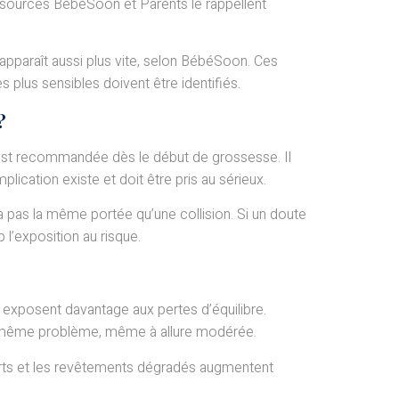
 sources BébéSoon et Parents le rappellent
apparaît aussi plus vite, selon BébéSoon. Ces
s plus sensibles doivent être identifiés.
?
e est recommandée dès le début de grossesse. Il
ication existe et doit être pris au sérieux.
a pas la même portée qu’une collision. Si un doute
p l’exposition au risque.
 exposent davantage aux pertes d’équilibre.
le même problème, même à allure modérée.
morts et les revêtements dégradés augmentent