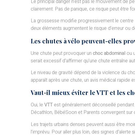
Le principal danger n’est pas le mouvement de péd
clairement. Pas de panique, ce risque peut être fo
La grossesse modifie progressivement le centre de
deux éléments augmentent le risque d’erreur ou de ré
Les chutes à vélo peuvent-elles pr
Une chute peut provoquer un
choc abdominal
ou u
serait excessif d’affirmer qu’une chute entraîne a
Le niveau de gravité dépend de la violence du cho
apparaît après une chute, un avis médical rapide est
Vaut-il mieux éviter le VTT et les c
Oui, le
VTT
est généralement déconseillé pendant la
Décathlon, BébéSoon et Parents convergent sur c
Les trajets urbains denses peuvent aussi être moi
l’imprévu. Pour aller plus loin, des signes d’alert