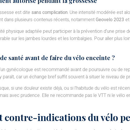
ment autorisé pendant la grossesse
ssesse est dite
sans complication
. Une intensité modérée est alor
ent dans plusieurs contenus récents, notamment
Geovelo 2023
et
ité physique adaptée peut participer à la prévention d’une prise 
ble sur les jambes lourdes et les lombalgies. Pour aller plus loin,
de santé avant de faire du vélo enceinte ?
’un gynécologue est recommandé avant de poursuivre ou de repre
y paraît, car un échange bref suffit souvent à situer le niveau de 
risque, si une douleur existe déjà, ou si l’habitude du vélo est r
s avec prudence. Elle ne recommande pas le VTT ni le vélo en vill
et contre-indications du vélo p