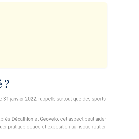
é ?
le
31 janvier 2022
, rappelle surtout que des sports
.
’après
Décathlon
et
Geovelo
, cet aspect peut aider
nguer pratique douce et exposition au risque routier.