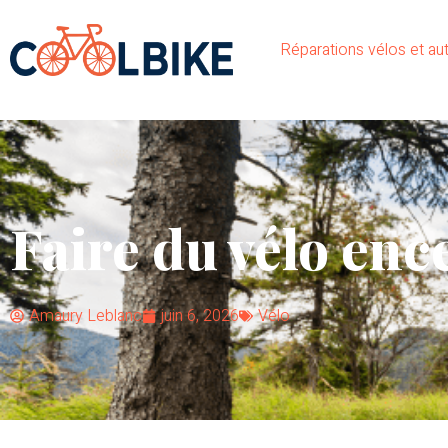
Réparations vélos et aut
Faire du vélo enc
Amaury Leblanc
juin 6, 2026
Vélo