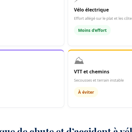
Vélo électrique
Effort allégé sur le plat et les côte
Moins d’effort
⛰️
VTT et chemins
Secousses et terrain instable
À éviter
ue de chute et d’accident à vé