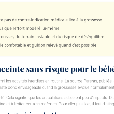
iste pas de contre-indication médicale liée à la grossesse
us que l’effort modéré lui-même
ousses, du terrain instable et du risque de déséquilibre
le confortable et guidon relevé quand c’est possible
nceinte sans risque pour le béb
mi les activités interdites en routine. La source Parents, publiée 
 reste donc envisageable quand la grossesse évolue normalement
é. Cela signifie que les articulations subissent peu d’impacts. D
ine et à limiter certains œdèmes. Pour aller plus loin, il faut disti