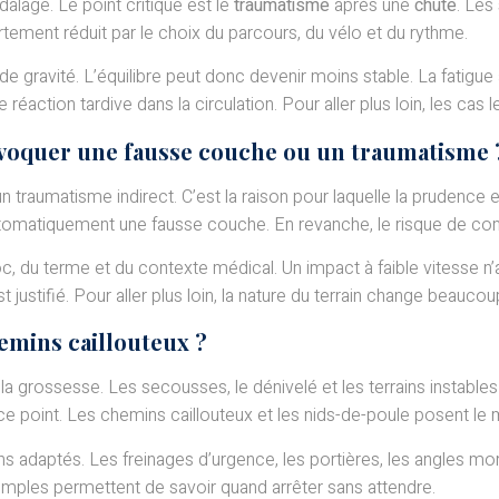
alage. Le point critique est le
traumatisme
après une
chute
. Les
rtement réduit par le choix du parcours, du vélo et du rythme.
 gravité. L’équilibre peut donc devenir moins stable. La fatigue 
action tardive dans la circulation. Pour aller plus loin, les cas le
ovoquer une fausse couche ou un traumatisme 
n traumatisme indirect. C’est la raison pour laquelle la prudenc
utomatiquement une fausse couche. En revanche, le risque de compl
c, du terme et du contexte médical. Un impact à faible vitesse n’
 justifié. Pour aller plus loin, la nature du terrain change beaucou
hemins caillouteux ?
 grossesse. Les secousses, le dénivelé et les terrains instables
e point. Les chemins caillouteux et les nids-de-poule posent 
ns adaptés. Les freinages d’urgence, les portières, les angles 
e simples permettent de savoir quand arrêter sans attendre.