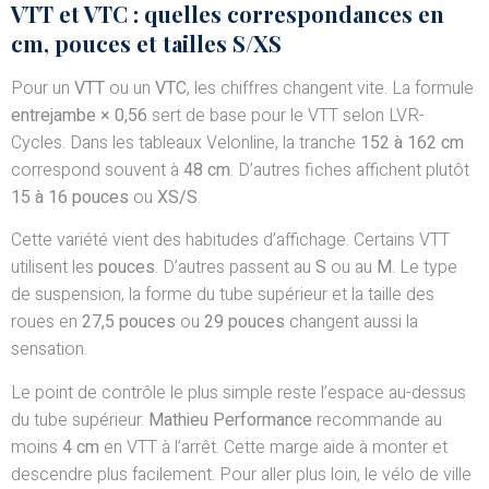
VTT et VTC : quelles correspondances en
cm, pouces et tailles S/XS
Pour un
VTT
ou un
VTC
, les chiffres changent vite. La formule
entrejambe × 0,56
sert de base pour le VTT selon LVR-
Cycles. Dans les tableaux Velonline, la tranche
152 à 162 cm
correspond souvent à
48 cm
. D’autres fiches affichent plutôt
15 à 16 pouces
ou
XS/S
.
Cette variété vient des habitudes d’affichage. Certains VTT
utilisent les
pouces
. D’autres passent au
S
ou au
M
. Le type
de suspension, la forme du tube supérieur et la taille des
roues en
27,5 pouces
ou
29 pouces
changent aussi la
sensation.
Le point de contrôle le plus simple reste l’espace au-dessus
du tube supérieur.
Mathieu Performance
recommande au
moins
4 cm
en VTT à l’arrêt. Cette marge aide à monter et
descendre plus facilement. Pour aller plus loin, le vélo de ville