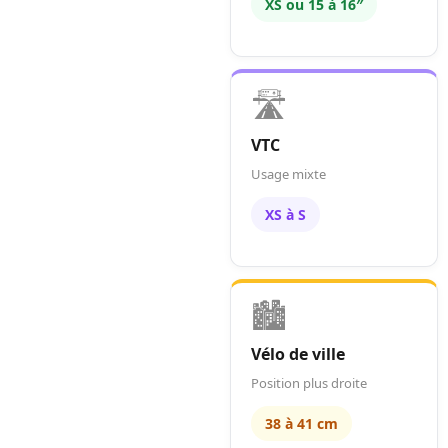
XS ou 15 à 16″
🛣️
VTC
Usage mixte
XS à S
🏙️
Vélo de ville
Position plus droite
38 à 41 cm