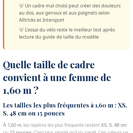
💡
Un cadre mal choisi peut créer des douleurs
au dos, aux genoux et aux poignets selon
Alltricks et Intersport
💡
L’essai du vélo reste le meilleur test
après
lecture du guide de taille du modèle
Quelle taille de cadre
convient à une femme de
1,60 m ?
Les tailles les plus fréquentes à 1,60 m : XS,
S, 48 cm ou 15 pouces
À
1,60 m
, les repères les plus fréquents restent
XS
,
S
,
48 cm
ou
15 pouces
. C’est plus simple qu’il n’y paraît. Ces valeurs ne