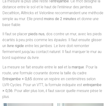
La mesure la plus utile reste l’
entrejambe
. Ce mot désigne la
distance entre le sol et le haut de l’intérieur des jambes.
Decathlon, Alltricks et Velonline recommandent une méthode
simple au mur. Elle prend
moins de 2 minutes
et donne une
base fiable.
Il faut se placer
pieds nus
, dos contre un mur, avec les pieds
écartés à peu près comme les épaules. Il faut ensuite glisser
un
livre rigide
entre les jambes. Le livre doit remonter
fermement jusqu’au contact naturel. Il faut marquer le mur au
bord supérieur du livre.
La mesure se fait ensuite entre le
sol
et la
marque
. Pour la
route, une formule courante donne la taille du cadre.
Entrejambe × 0,65
donne un repère en centimètres selon
LVR-Cycles. Pour un VTT, la formule indiquée est
entrejambe
× 0,56
. Pour aller plus loin, il faut savoir quelle mesure pèse le
plus.