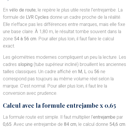
En
vélo de route
, le repère le plus utile reste l’entrejambe. La
formule de
LVR Cycles
donne un cadre proche de la réalité.
Elle n’efface pas les différences entre marques, mais elle fixe
une base claire. À 1,80 m, le résultat tombe souvent dans la
zone
54 à 56 cm
. Pour aller plus loin, il faut faire le calcul
exact.
Les géométries modernes compliquent un peu la lecture. Les
cadres
sloping
(tube supérieur incliné) brouillent les anciennes
tailles classiques. Un cadre affiché en
M
,
L
ou
56
ne
correspond pas toujours au même volume réel selon la
marque. C’est normal. Pour aller plus loin, il faut lire la
conversion avec prudence.
Calcul avec la formule entrejambe x 0,65
La formule route est simple. Il faut multiplier l’
entrejambe
par
0,65
. Avec une entrejambe de
84 cm
, le calcul donne
54,6 cm
.