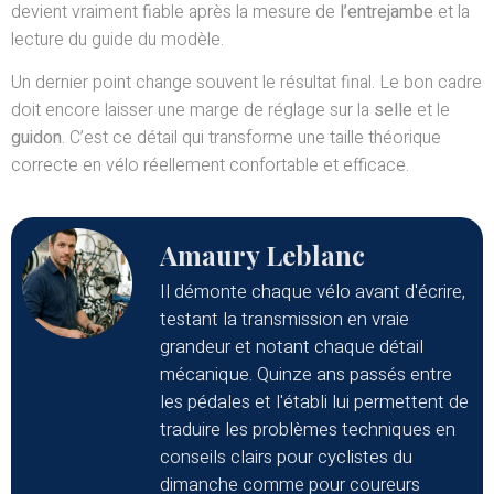
devient vraiment fiable après la mesure de
l’entrejambe
et la
lecture du guide du modèle.
Un dernier point change souvent le résultat final. Le bon cadre
doit encore laisser une marge de réglage sur la
selle
et le
guidon
. C’est ce détail qui transforme une taille théorique
correcte en vélo réellement confortable et efficace.
Amaury Leblanc
Il démonte chaque vélo avant d'écrire,
testant la transmission en vraie
grandeur et notant chaque détail
mécanique. Quinze ans passés entre
les pédales et l'établi lui permettent de
traduire les problèmes techniques en
conseils clairs pour cyclistes du
dimanche comme pour coureurs