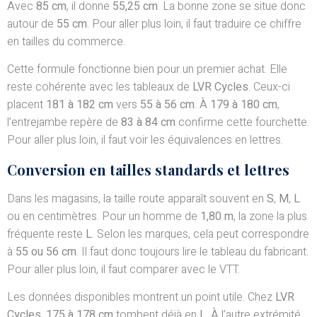
Avec
85 cm
, il donne
55,25 cm
. La bonne zone se situe donc
autour de
55 cm
. Pour aller plus loin, il faut traduire ce chiffre
en tailles du commerce.
Cette formule fonctionne bien pour un premier achat. Elle
reste cohérente avec les tableaux de
LVR Cycles
. Ceux-ci
placent
181 à 182 cm
vers
55 à 56 cm
. À
179 à 180 cm
,
l’entrejambe repère de
83 à 84 cm
confirme cette fourchette.
Pour aller plus loin, il faut voir les équivalences en lettres.
Conversion en tailles standards et lettres
Dans les magasins, la taille route apparaît souvent en
S
,
M
,
L
ou en centimètres. Pour un homme de
1,80 m
, la zone la plus
fréquente reste
L
. Selon les marques, cela peut correspondre
à
55 ou 56 cm
. Il faut donc toujours lire le tableau du fabricant.
Pour aller plus loin, il faut comparer avec le VTT.
Les données disponibles montrent un point utile. Chez
LVR
Cycles
,
175 à 178 cm
tombent déjà en
L
. À l’autre extrémité,