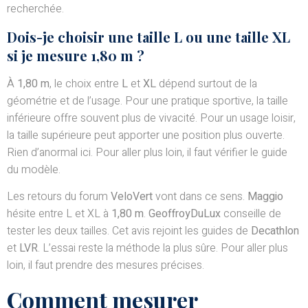
recherchée.
Dois-je choisir une taille L ou une taille XL
si je mesure 1,80 m ?
À
1,80 m
, le choix entre
L
et
XL
dépend surtout de la
géométrie et de l’usage. Pour une pratique sportive, la taille
inférieure offre souvent plus de vivacité. Pour un usage loisir,
la taille supérieure peut apporter une position plus ouverte.
Rien d’anormal ici. Pour aller plus loin, il faut vérifier le guide
du modèle.
Les retours du forum
VeloVert
vont dans ce sens.
Maggio
hésite entre L et XL à
1,80 m
.
GeoffroyDuLux
conseille de
tester les deux tailles. Cet avis rejoint les guides de
Decathlon
et
LVR
. L’essai reste la méthode la plus sûre. Pour aller plus
loin, il faut prendre des mesures précises.
Comment mesurer