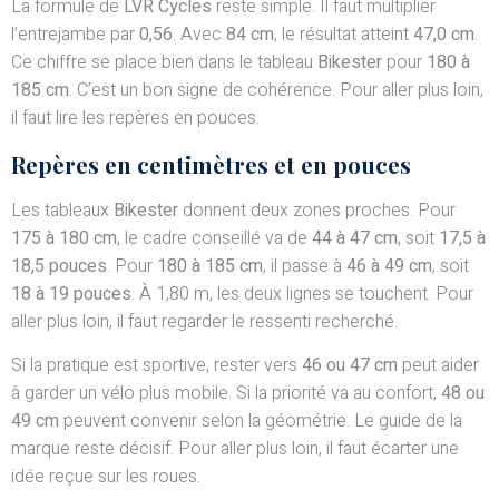
La formule de
LVR Cycles
reste simple. Il faut multiplier
l’entrejambe par
0,56
. Avec
84 cm
, le résultat atteint
47,0 cm
.
Ce chiffre se place bien dans le tableau
Bikester
pour
180 à
185 cm
. C’est un bon signe de cohérence. Pour aller plus loin,
il faut lire les repères en pouces.
Repères en centimètres et en pouces
Les tableaux
Bikester
donnent deux zones proches. Pour
175 à 180 cm
, le cadre conseillé va de
44 à 47 cm
, soit
17,5 à
18,5 pouces
. Pour
180 à 185 cm
, il passe à
46 à 49 cm
, soit
18 à 19 pouces
. À 1,80 m, les deux lignes se touchent. Pour
aller plus loin, il faut regarder le ressenti recherché.
Si la pratique est sportive, rester vers
46 ou 47 cm
peut aider
à garder un vélo plus mobile. Si la priorité va au confort,
48 ou
49 cm
peuvent convenir selon la géométrie. Le guide de la
marque reste décisif. Pour aller plus loin, il faut écarter une
idée reçue sur les roues.