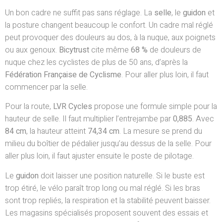
Un bon cadre ne suffit pas sans réglage. La
selle
, le
guidon
et
la posture changent beaucoup le confort. Un cadre mal réglé
peut provoquer des douleurs au dos, à la nuque, aux poignets
ou aux genoux.
Bicytrust
cite même
68 %
de douleurs de
nuque chez les cyclistes de plus de 50 ans, d’après la
Fédération Française de Cyclisme
. Pour aller plus loin, il faut
commencer par la selle.
Pour la route,
LVR Cycles
propose une formule simple pour la
hauteur de selle. Il faut multiplier l’entrejambe par
0,885
. Avec
84 cm
, la hauteur atteint
74,34 cm
. La mesure se prend du
milieu du boîtier de pédalier jusqu’au dessus de la selle. Pour
aller plus loin, il faut ajuster ensuite le poste de pilotage.
Le
guidon
doit laisser une position naturelle. Si le buste est
trop étiré, le vélo paraît trop long ou mal réglé. Si les bras
sont trop repliés, la respiration et la stabilité peuvent baisser.
Les magasins spécialisés proposent souvent des essais et