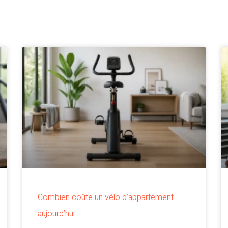
Combien coûte un vélo d’appartement
aujourd’hui