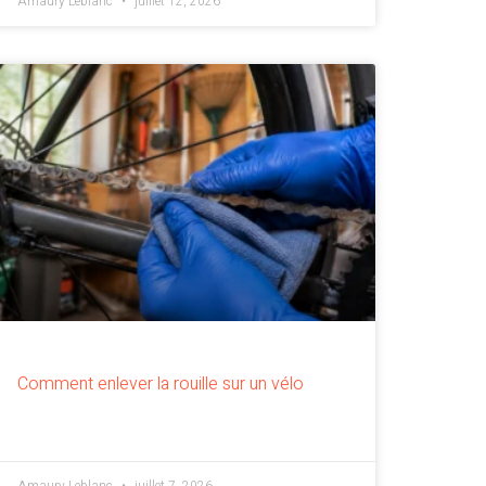
Amaury Leblanc
juillet 12, 2026
Comment enlever la rouille sur un vélo